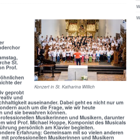
W
Wa
er
nderchor
amstag,
rche St.
on Prof.
wöhnlichen
ichte der
Konzert in St. Katharina Willich
iv geprobt
reativ und
hhaltigkeit auseinander. Dabei geht es nicht nur um
ondern auch um die Frage, wie wir heute
n und sie bewahren können.
professionellen Musikerinnen und Musikern, darunter
em wird Prof. Michael Hoppe, Komponist des Musicals
hrung persönlich am Klavier begleiten.
esondere Erfahrung: Gemeinsam mit so vielen anderen
d mit professionellen Musikerinnen und Musikern