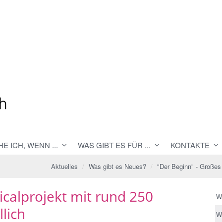
E ICH, WENN ...
WAS GIBT ES FÜR ...
KONTAKTE
Aktuelles
Was gibt es Neues?
"Der Beginn" - Großes 
icalprojekt mit rund 250
W
llich
W