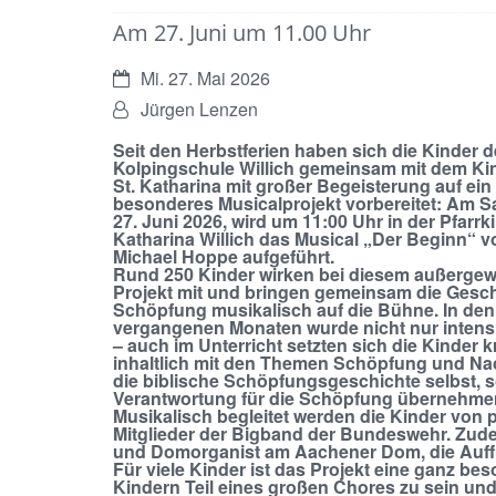
Am 27. Juni um 11.00 Uhr
Datum:
Mi. 27. Mai 2026
Von:
Jürgen Lenzen
Seit den Herbstferien haben sich die Kinder d
Kolpingschule Willich gemeinsam mit dem Ki
St. Katharina mit großer Begeisterung auf ein
besonderes Musicalprojekt vorbereitet: Am S
27. Juni 2026, wird um 11:00 Uhr in der Pfarrki
Katharina Willich das Musical „Der Beginn“ v
Michael Hoppe aufgeführt.
Rund 250 Kinder wirken bei diesem außerge
Projekt mit und bringen gemeinsam die Gesch
Schöpfung musikalisch auf die Bühne. In den
vergangenen Monaten wurde nicht nur intens
– auch im Unterricht setzten sich die Kinder k
inhaltlich mit den Themen Schöpfung und Nac
die biblische Schöpfungsgeschichte selbst, s
Verantwortung für die Schöpfung übernehme
Musikalisch begleitet werden die Kinder von 
Mitglieder der Bigband der Bundeswehr. Zud
und Domorganist am Aachener Dom, die Auffü
Für viele Kinder ist das Projekt eine ganz b
Kindern Teil eines großen Chores zu sein un