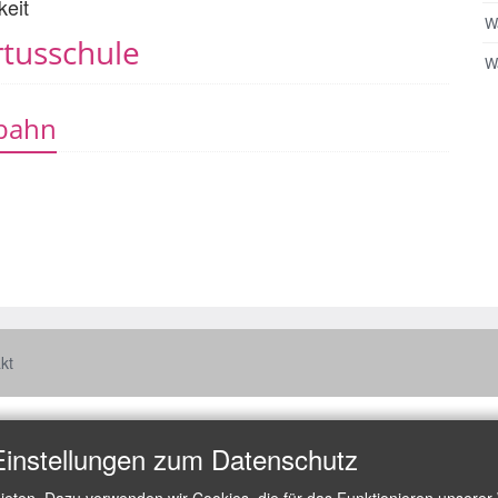
keit
W
tusschule
Wa
fbahn
kt
Einstellungen zum Datenschutz