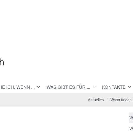
E ICH, WENN ...
WAS GIBT ES FÜR ...
KONTAKTE
Aktuelles
Wann finden 
W
W