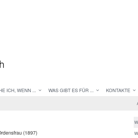
E ICH, WENN ...
WAS GIBT ES FÜR ...
KONTAKTE
W
Ordensfrau (1897)
W