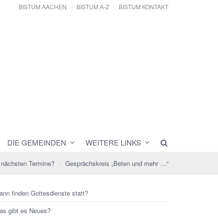
BISTUM AACHEN
BISTUM A-Z
BISTUM KONTAKT
DIE GEMEINDEN
WEITERE LINKS
 nächsten Termine?
Gesprächskreis „Beten und mehr …“
ann finden Gottesdienste statt?
as gibt es Neues?