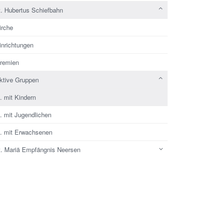
t. Hubertus Schiefbahn
irche
inrichtungen
remien
ktive Gruppen
.. mit Kindern
.. mit Jugendlichen
.. mit Erwachsenen
t. Mariä Empfängnis Neersen