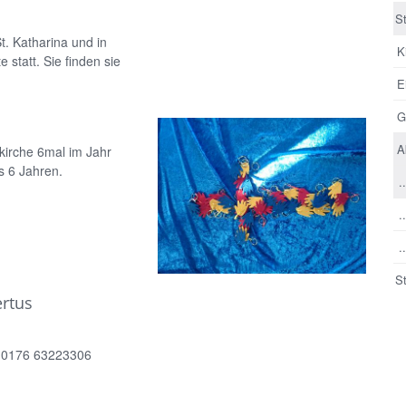
S
t. Katharina und in
K
 statt. Sie finden sie
E
G
A
rkirche 6mal im Jahr
s 6 Jahren.
.
:
.
.
S
ertus
 0176 63223306