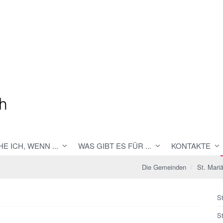
E ICH, WENN ...
WAS GIBT ES FÜR ...
KONTAKTE
Die Gemeinden
St. Mari
St
S